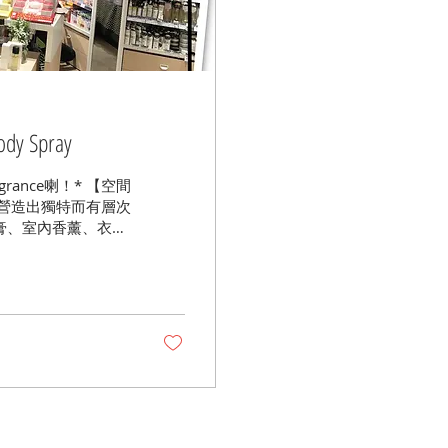
y Spray
rance喇！* 【空間
感營造出獨特而有層次
膏、室內香薰、衣物
己...