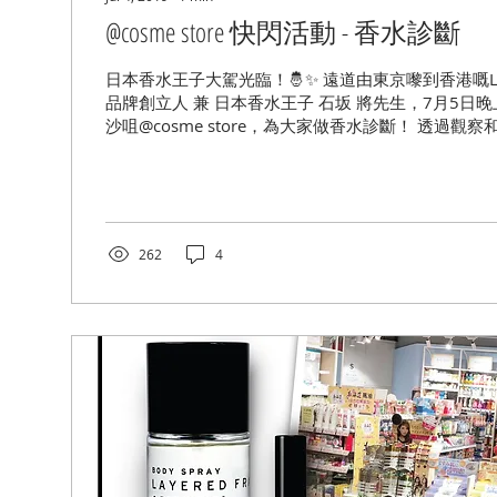
@cosme store 快閃活動 - 香水診斷
日本香水王子大駕光臨！🤴✨ 遠道由東京嚟到香港嘅Layere
品牌創立人 兼 日本香水王子 石坂 將先生，7月5日晚
沙咀@cosme store，為大家做香水診斷！ 透過觀
會根據你的性格和喜好，為你推介適合你的香...
262
4