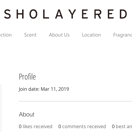
ection
Scent
About Us
Location
Fragranc
Profile
Join date: Mar 11, 2019
About
0
likes received
0
comments received
0
best a