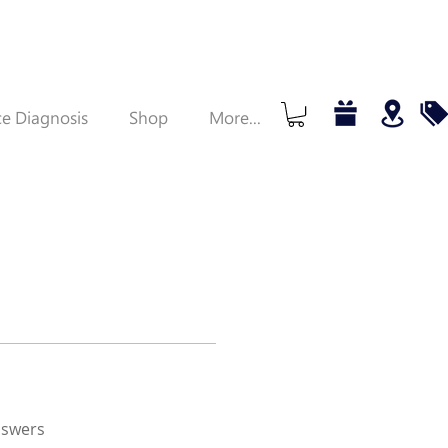
e Diagnosis
Shop
More...
nswers