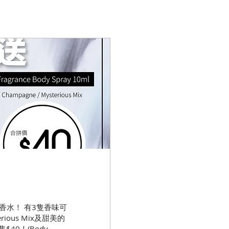
CE香水！ 有3隻香味可
ious Mix及甜美的
40！(Body