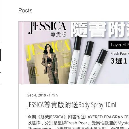
Posts
Sep 4, 2019
∙
1
min
JESSICA尊貴版附送Body Spray 10ml
今期《旭茉JESSICA》附書附送LAYERED FRAGRAN
以選擇，分別是皇牌Fresh Pear、受男性歡迎的Myster
Champagne。 3隻都是香港區的大熱香味，合併價只售$