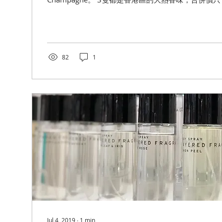
Spray...
82
1
Jul 4, 2019
∙
1
min