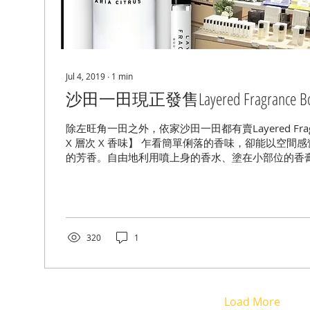
Jul 4, 2019
∙
1
min
沙田一田現正發售Layered Fragrance Bod
除左旺角一田之外，依家沙田一田都有賣Layered Frag
X 層次 X 香味】 乍看簡單俐落的香味，卻能以空間
的芳香。自由地利用噴上身的香水、塗在小部位的香
用的芳香劑等等，一層一層地把香氣加在身上，營造出自
320
1
Load More