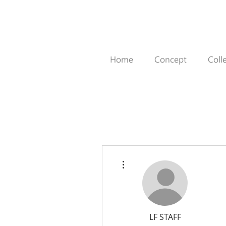
Home
Concept
Coll
More actions
LF STAFF